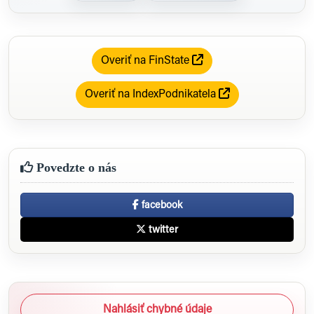
Overiť na FinState
Overiť na IndexPodnikatela
Povedzte o nás
facebook
twitter
Nahlásiť chybné údaje