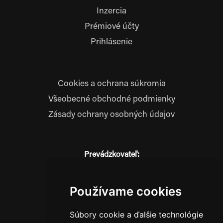
Inzercia
Prémiové účty
Prihlásenie
Cookies a ochrana súkromia
Všeobecné obchodné podmienky
Zásady ochrany osobných údajov
Prevádzkovateľ:
JM Media, s.r.o.
Hliník nad Váhom 334
014 01 Bytča
Používame cookies
IČO: 52600998
Súbory cookie a ďalšie technológie
DIČ: 2121076738