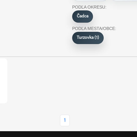
PODĽA OKRESU:
Čadca
PODĽA MESTA/OBCE:
Turzovka (1)
1