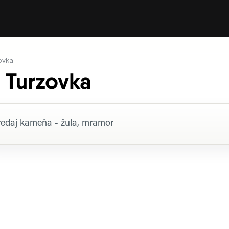
ovka
 Turzovka
rofil firmy
redaj kameňa - žula, mramor