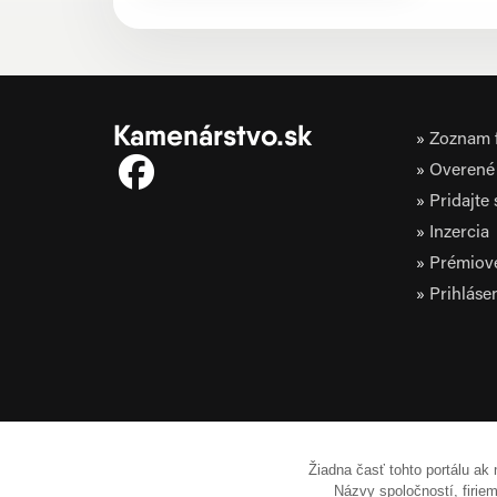
Kamenárstvo.sk
Zoznam f
Overené 
Pridajte
Inzercia
Prémiov
Prihláse
Žiadna časť tohto portálu ak
Názvy spoločností, firi