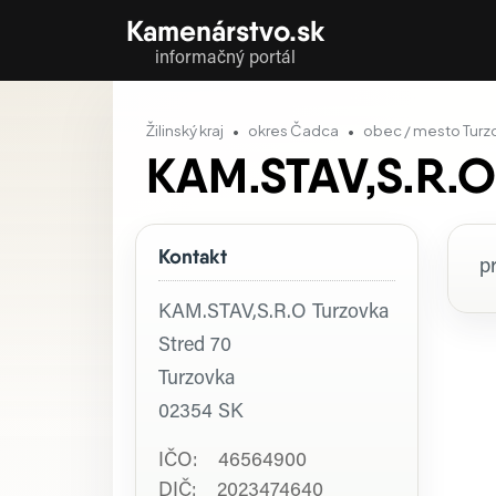
Kamenárstvo.sk
informačný portál
Žilinský kraj
okres Čadca
obec / mesto Turz
KAM.STAV,S.R.O
Kontakt
P
p
KAM.STAV,S.R.O Turzovka
Stred 70
Turzovka
02354
SK
IČO: 46564900
DIČ: 2023474640