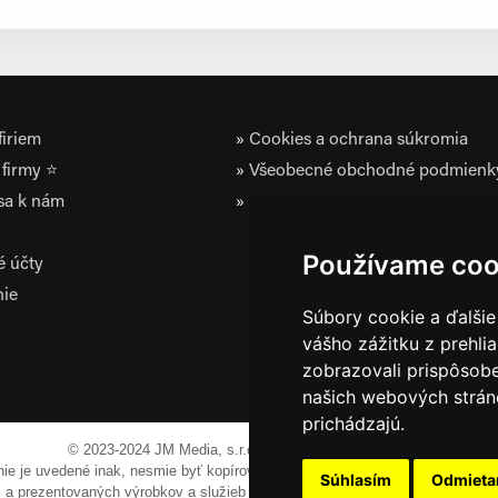
iriem
Cookies a ochrana súkromia
firmy ⭐
Všeobecné obchodné podmienk
 sa k nám
Zásady ochrany osobných údaj
Používame coo
é účty
nie
Súbory cookie a ďalšie
vášho zážitku z prehli
zobrazovali prispôsobe
našich webových stráno
prichádzajú.
© 2023-2024 JM Media, s.r.o.
Všetky práva vyhradené.
 nie je uvedené inak, nesmie byť kopírovaná, alebo prezentovaná bez výslov
Súhlasím
Odmiet
em a prezentovaných výrobkov a služieb môžu byť registrovanými obchodnými 