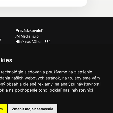
Prevádzkovateľ:
JM Media, s.r.o.
y
Hliník nad Váhom 334
ov
014 01 Bytča
IČO: 52600998
kies
DIČ: 2121076738
 technológie sledovania používame na zlepšenie
adania našich webových stránok, na to, aby sme vám
0911 955 646
ný obsah a cielené reklamy, na analýzu návštevnosti
k a na pochopenie toho, odkiaľ naši návštevníci
ného súhlasu prevádzkovateľa.
am
Zmeniť moje nastavenia
známkami ich vlastníkov.