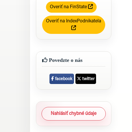
Overiť na FinState
Overiť na IndexPodnikatela
Povedzte o nás
facebook
twitter
Nahlásiť chybné údaje