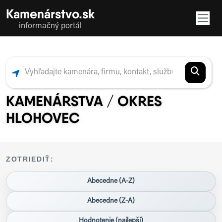
Kamenárstvo.sk
informačný portál
KAMENÁRSTVA / OKRES
HLOHOVEC
ZOTRIEDIŤ:
Abecedne (A-Z)
Abecedne (Z-A)
Hodnotenie (najlepší)