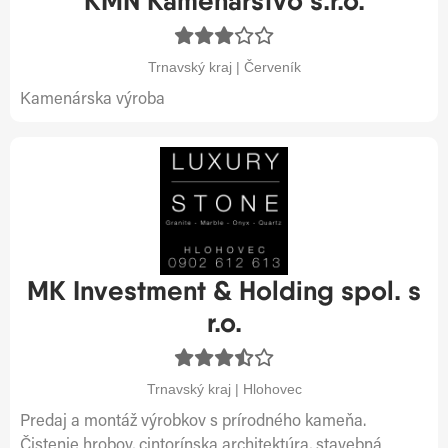
KMN Kamenárstvo s.r.o.
Trnavský kraj | Červeník
Kamenárska výroba
MK Investment & Holding spol. s
r.o.
Trnavský kraj | Hlohovec
Predaj a montáž výrobkov s prírodného kameňa.
Čistenie hrobov, cintorínska architektúra, stavebná