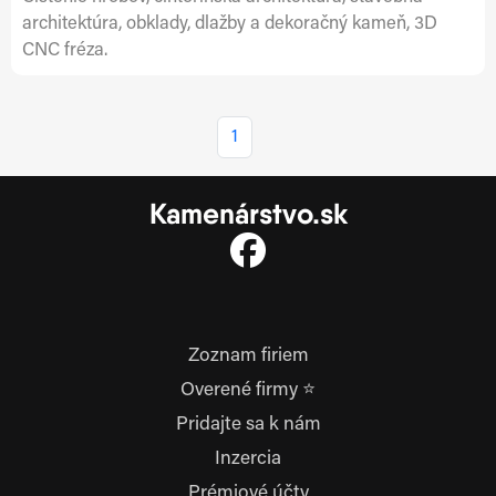
architektúra, obklady, dlažby a dekoračný kameň, 3D
CNC fréza.
1
Kamenárstvo.sk
Zoznam firiem
Overené firmy ⭐
Pridajte sa k nám
Inzercia
Prémiové účty