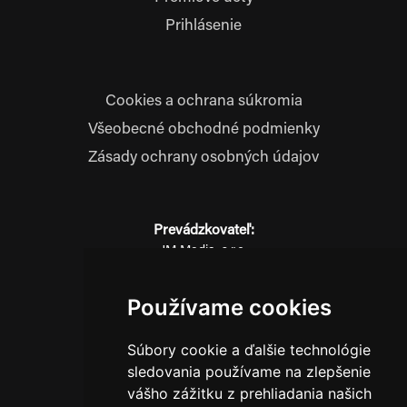
Prihlásenie
Cookies a ochrana súkromia
Všeobecné obchodné podmienky
Zásady ochrany osobných údajov
Prevádzkovateľ:
JM Media, s.r.o.
Hliník nad Váhom 334
014 01 Bytča
Používame cookies
IČO: 52600998
DIČ: 2121076738
Súbory cookie a ďalšie technológie
sledovania používame na zlepšenie
vášho zážitku z prehliadania našich