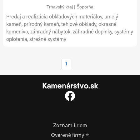
Trnavský kraj | Šoporňa
Predaj a realizácia obkladových materiálov, umelý
kameň, prírodný kameň, tehlové obklady, okrasné
kamenivo, záhradný nábytok, záhradné doplnky, systémy
oplotenia, strešné systémy
1
Kamenárstvo.sk
Zoznam firiem
Overené firmy ⭐