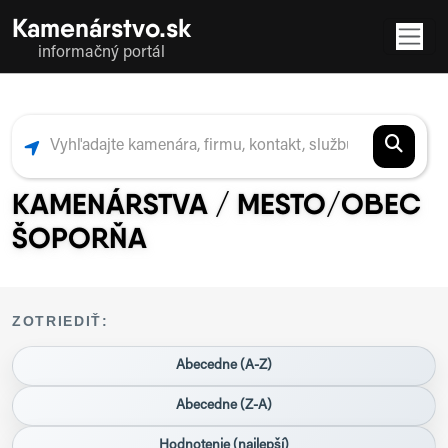
Kamenárstvo.sk
informačný portál
KAMENÁRSTVA / MESTO/OBEC
ŠOPORŇA
ZOTRIEDIŤ:
Abecedne (A-Z)
Abecedne (Z-A)
Hodnotenie (najlepší)