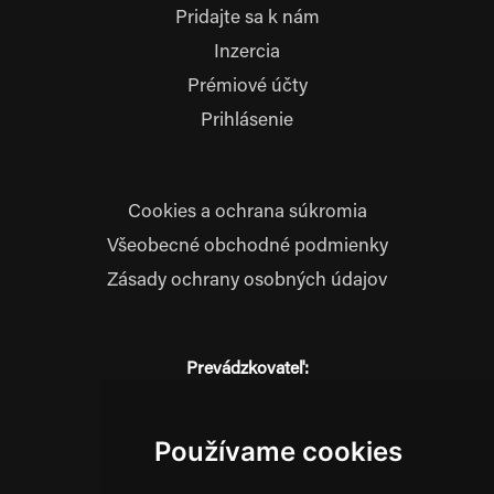
Pridajte sa k nám
Inzercia
Prémiové účty
Prihlásenie
Cookies a ochrana súkromia
Všeobecné obchodné podmienky
Zásady ochrany osobných údajov
Prevádzkovateľ:
JM Media, s.r.o.
Hliník nad Váhom 334
014 01 Bytča
Používame cookies
IČO: 52600998