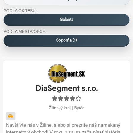
PODĽA OKRESU:
Galanta
PODĽA MESTA/OBCE:
Šoporňa (1)
DiaSegment s.r.o.
Žilinský kraj | Bytča
Navštívte nás v Žiline, alebo si prezrite náš namakaný
internetový obchod! V roku 2010 sa zača písať história