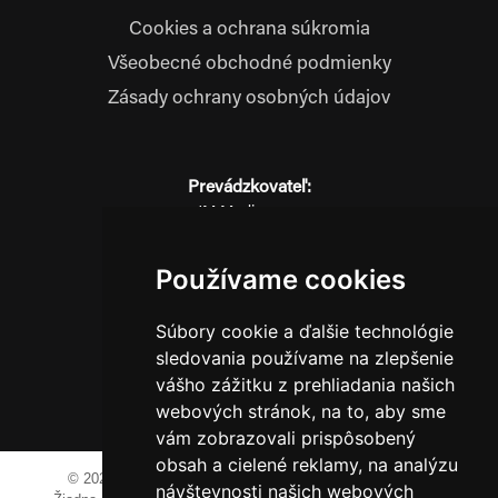
Cookies a ochrana súkromia
Všeobecné obchodné podmienky
Zásady ochrany osobných údajov
Prevádzkovateľ:
JM Media, s.r.o.
Hliník nad Váhom 334
014 01 Bytča
Používame cookies
IČO: 52600998
DIČ: 2121076738
Súbory cookie a ďalšie technológie
sledovania používame na zlepšenie
vášho zážitku z prehliadania našich
0911 955 646
webových stránok, na to, aby sme
vám zobrazovali prispôsobený
obsah a cielené reklamy, na analýzu
© 2023-2024 JM Media, s.r.o.
Všetky práva vyhradené.
návštevnosti našich webových