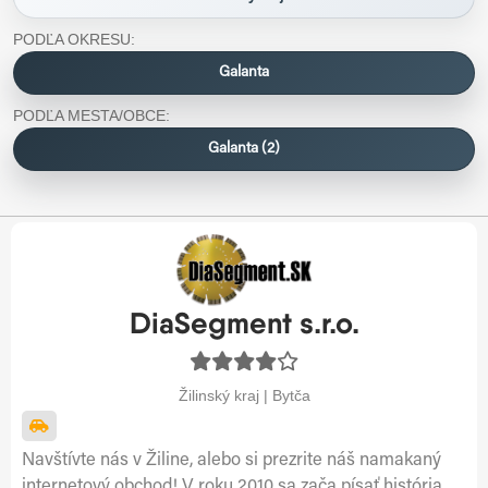
PODĽA OKRESU:
Galanta
PODĽA MESTA/OBCE:
Galanta (2)
DiaSegment s.r.o.
Žilinský kraj | Bytča
Navštívte nás v Žiline, alebo si prezrite náš namakaný
internetový obchod! V roku 2010 sa zača písať história