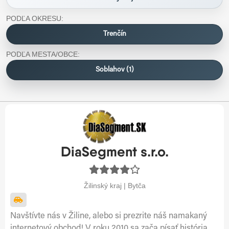
PODĽA OKRESU:
Trenčín
PODĽA MESTA/OBCE:
Soblahov (1)
DiaSegment s.r.o.
Žilinský kraj | Bytča
Navštívte nás v Žiline, alebo si prezrite náš namakaný
internetový obchod! V roku 2010 sa zača písať história