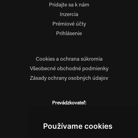
Pridajte sa k nám
Inzercia
Prémiové účty
Prihlásenie
Cookies a ochrana súkromia
Všeobecné obchodné podmienky
Zásady ochrany osobných údajov
Prevádzkovateľ:
JM Media, s.r.o.
Hliník nad Váhom 334
014 01 Bytča
Používame cookies
IČO: 52600998