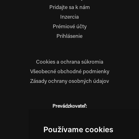
Pridajte sa k nám
Inzercia
Prémiové účty
Prihlásenie
Cookies a ochrana súkromia
Všeobecné obchodné podmienky
Zásady ochrany osobných údajov
Prevádzkovateľ:
JM Media, s.r.o.
Hliník nad Váhom 334
014 01 Bytča
Používame cookies
IČO: 52600998