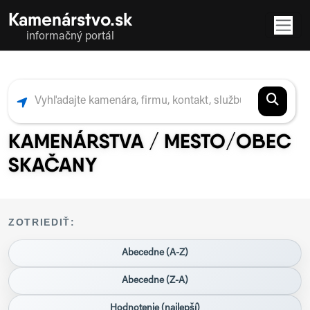
Kamenárstvo.sk
informačný portál
KAMENÁRSTVA / MESTO/OBEC
SKAČANY
ZOTRIEDIŤ:
Abecedne (A-Z)
Abecedne (Z-A)
Hodnotenie (najlepší)