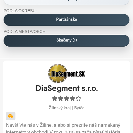
PODĽA OKRESU:
Partizánske
PODĽA MESTA/OBCE:
Skačany (1)
DiaSegment s.r.o.
Žilinský kraj | Bytča
Navštívte nás v Žiline, alebo si prezrite náš namakaný
internetový obchod! V roku 2010 sa zača písať história