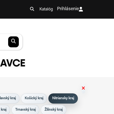
Prihlásenie
Katalóg
RAVCE
lavský kraj
Košický kraj
Nitriansky kraj
 kraj
Trnavský kraj
Žilinský kraj