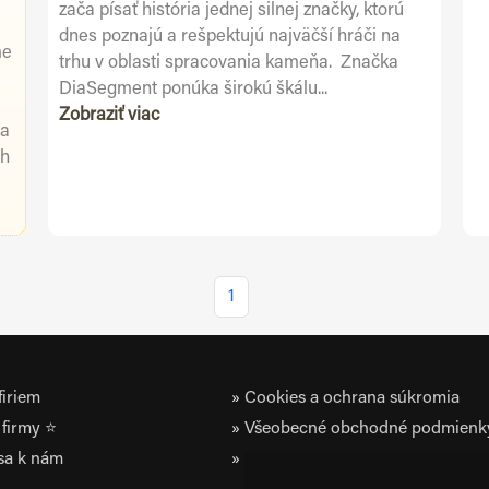
zača písať história jednej silnej značky, ktorú
dnes poznajú a rešpektujú najväčší hráči na
me
trhu v oblasti spracovania kameňa. Značka
DiaSegment ponúka širokú škálu...
Zobraziť viac
 a
ch
1
iriem
Cookies a ochrana súkromia
firmy ⭐
Všeobecné obchodné podmienk
 sa k nám
Zásady ochrany osobných údaj