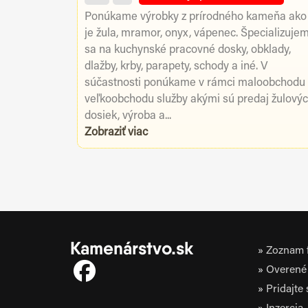
Ponúkame výrobky z prírodného kameňa ako
je žula, mramor, onyx, vápenec. Špecializuje
sa na kuchynské pracovné dosky, obklady,
dlažby, krby, parapety, schody a iné. V
súčastnosti ponúkame v rámci maloobchodu
veľkoobchodu služby akými sú predaj žulový
dosiek, výroba a...
Zobraziť viac
Kamenárstvo.sk
Zoznam f
Overené 
Pridajte