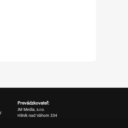
Prevádzkovateľ:
JM Media, s.r.o.
y
Hliník nad Váhom 334
ov
014 01 Bytča