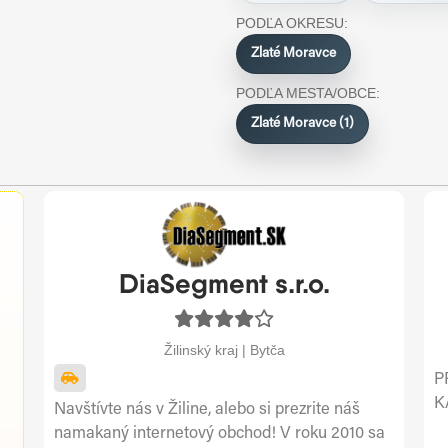
PODĽA OKRESU:
Zlaté Moravce
PODĽA MESTA/OBCE:
Zlaté Moravce (1)
DiaSegment s.r.o.
Žilinský kraj | Bytča
P
K
Navštívte nás v Žiline, alebo si prezrite náš
namakaný internetový obchod! V roku 2010 sa