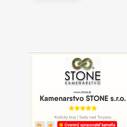
Kamenarstvo STONE s.r.o.
Košický kraj | Sady nad Torysou
Overený spracovateľ kameňa