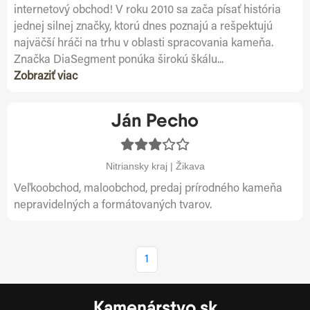
internetový obchod! V roku 2010 sa zača písať história
jednej silnej značky, ktorú dnes poznajú a rešpektujú
najväčší hráči na trhu v oblasti spracovania kameňa.
Značka DiaSegment ponúka širokú škálu...
Zobraziť viac
Ján Pecho
Nitriansky kraj | Žikava
Veľkoobchod, maloobchod, predaj prírodného kameňa
nepravidelných a formátovaných tvarov.
1
Kamenárstvo.sk