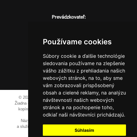
Prevádzkovateľ:
JM Media, s.r.o.
Hliník nad Váhom 334
014 01 Bytča
Používame cookies
IČO: 52600998
DIČ: 2121076738
Súbory cookie a ďalšie technológie
sledovania používame na zlepšenie
vášho zážitku z prehliadania našich
webových stránok, na to, aby sme
0911 955 646
vám zobrazovali prispôsobený
obsah a cielené reklamy, na analýzu
© 2023-2024 JM Media, s.r.o.
Všetky práva vyhradené.
návštevnosti našich webových
Žiadna časť tohto portálu ak nie je uvedené inak, nesmie byť
stránok a na pochopenie toho,
kopírovaná, alebo prezentovaná bez výslovného súhlasu
odkiaľ naši návštevníci prichádzajú.
prevádzkovateľa.
Názvy spoločností, firiem a prezentovaných výrobkov
a služieb môžu byť registrovanými obchodnými známkami
Súhlasím
ich vlastníkov.