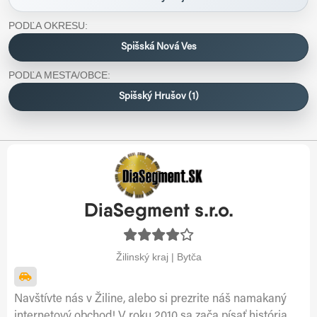
PODĽA OKRESU:
Spišská Nová Ves
PODĽA MESTA/OBCE:
Spišský Hrušov (1)
DiaSegment s.r.o.
Žilinský kraj | Bytča
Navštívte nás v Žiline, alebo si prezrite náš namakaný
internetový obchod! V roku 2010 sa zača písať história