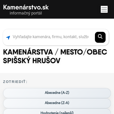
Kamenárstvo.sk
informačný portál
KAMENÁRSTVA / MESTO/OBEC
SPIŠSKÝ HRUŠOV
ZOTRIEDIŤ:
Abecedne (A-Z)
Abecedne (Z-A)
Hodnotenie (najlepší)