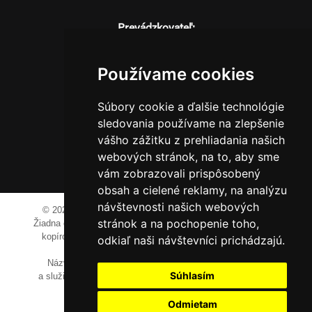
Prevádzkovateľ:
JM Media, s.r.o.
Hliník nad Váhom 334
Používame cookies
014 01 Bytča
IČO: 52600998
Súbory cookie a ďalšie technológie
DIČ: 2121076738
sledovania používame na zlepšenie
vášho zážitku z prehliadania našich
webových stránok, na to, aby sme
0911 955 646
vám zobrazovali prispôsobený
obsah a cielené reklamy, na analýzu
návštevnosti našich webových
© 2023-2024 JM Media, s.r.o.
Všetky práva vyhradené.
stránok a na pochopenie toho,
Žiadna časť tohto portálu ak nie je uvedené inak, nesmie byť
kopírovaná, alebo prezentovaná bez výslovného súhlasu
odkiaľ naši návštevníci prichádzajú.
prevádzkovateľa.
Názvy spoločností, firiem a prezentovaných výrobkov
Súhlasím
a služieb môžu byť registrovanými obchodnými známkami
ich vlastníkov.
Odmietam