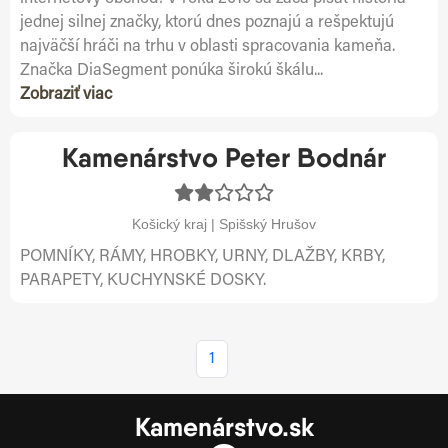
jednej silnej značky, ktorú dnes poznajú a rešpektujú
najväčší hráči na trhu v oblasti spracovania kameňa.
Značka DiaSegment ponúka širokú škálu...
Zobraziť viac
Kamenárstvo Peter Bodnár
Košický kraj | Spišský Hrušov
POMNÍKY, RÁMY, HROBKY, URNY, DLAŽBY, KRBY,
PARAPETY, KUCHYNSKÉ DOSKY.
1
Kamenárstvo.sk