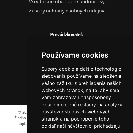
Všeobecné obchodné podmienky
Zásady ochrany osobných údajov
Prevádzkovateľ:
JM Media, s.r.o.
Hliník nad Váhom 334
Používame cookies
014 01 Bytča
IČO: 52600998
Súbory cookie a ďalšie technológie
DIČ: 2121076738
sledovania používame na zlepšenie
vášho zážitku z prehliadania našich
webových stránok, na to, aby sme
0911 955 646
vám zobrazovali prispôsobený
obsah a cielené reklamy, na analýzu
návštevnosti našich webových
© 2023-2024 JM Media, s.r.o.
Všetky práva vyhradené.
stránok a na pochopenie toho,
Žiadna časť tohto portálu ak nie je uvedené inak, nesmie byť
kopírovaná, alebo prezentovaná bez výslovného súhlasu
odkiaľ naši návštevníci prichádzajú.
prevádzkovateľa.