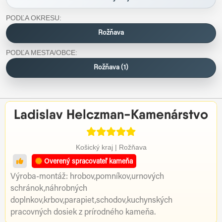
PODĽA OKRESU:
Rožňava
PODĽA MESTA/OBCE:
Rožňava (1)
Ladislav Helczman-Kamenárstvo
Košický kraj | Rožňava
Overený spracovateľ kameňa
Výroba-montáž: hrobov,pomníkov,urnových
schránok,náhrobných
doplnkov,krbov,parapiet,schodov,kuchynských
pracovných dosiek z prírodného kameňa.