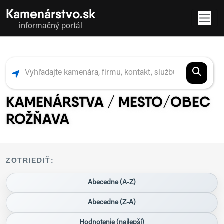
Kamenárstvo.sk
informačný portál
KAMENÁRSTVA / MESTO/OBEC
ROŽŇAVA
ZOTRIEDIŤ:
Abecedne (A-Z)
Abecedne (Z-A)
Hodnotenie (najlepší)