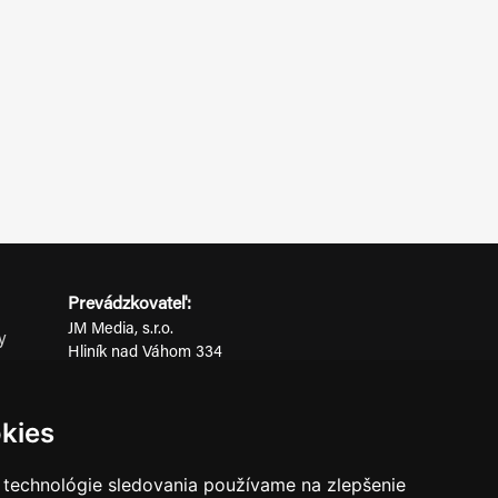
Prevádzkovateľ:
JM Media, s.r.o.
y
Hliník nad Váhom 334
ov
014 01 Bytča
IČO: 52600998
kies
DIČ: 2121076738
 technológie sledovania používame na zlepšenie