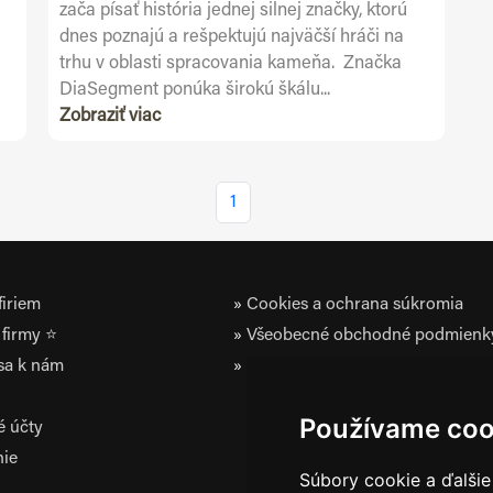
zača písať história jednej silnej značky, ktorú
dnes poznajú a rešpektujú najväčší hráči na
trhu v oblasti spracovania kameňa. Značka
DiaSegment ponúka širokú škálu...
Zobraziť viac
1
iriem
Cookies a ochrana súkromia
firmy ⭐
Všeobecné obchodné podmienk
 sa k nám
Zásady ochrany osobných údaj
Používame coo
é účty
nie
Súbory cookie a ďalšie