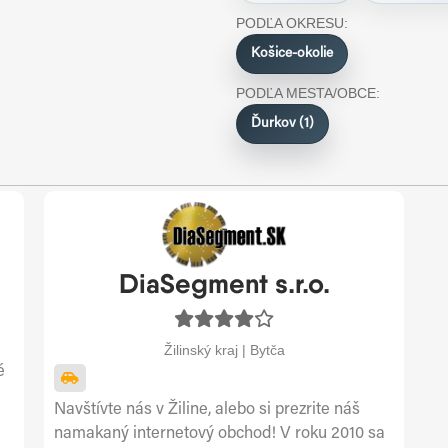
PODĽA OKRESU:
Košice-okolie
PODĽA MESTA/OBCE:
Ďurkov (1)
DiaSegment s.r.o.
Žilinský kraj | Bytča
é
Navštívte nás v Žiline, alebo si prezrite náš
namakaný internetový obchod! V roku 2010 sa