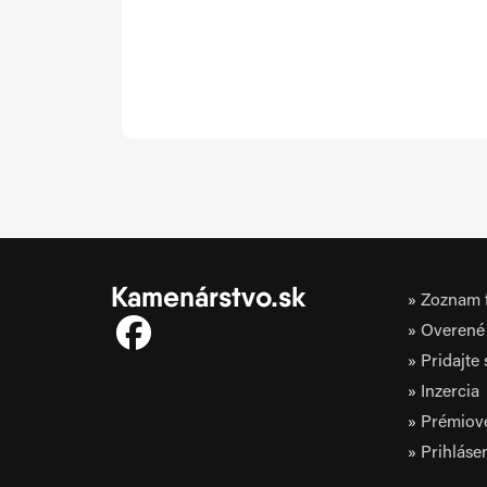
Kamenárstvo.sk
Zoznam f
Overené 
Pridajte
Inzercia
Prémiov
Prihláse