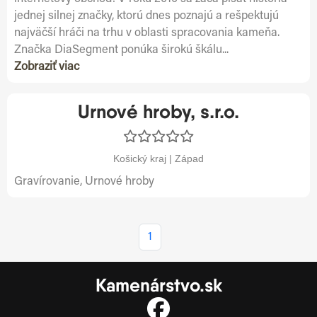
jednej silnej značky, ktorú dnes poznajú a rešpektujú
najväčší hráči na trhu v oblasti spracovania kameňa.
Značka DiaSegment ponúka širokú škálu...
Zobraziť viac
Urnové hroby, s.r.o.
Košický kraj | Západ
Gravírovanie, Urnové hroby
1
Kamenárstvo.sk