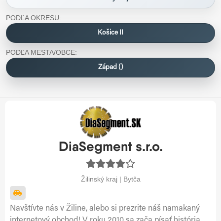
PODĽA OKRESU:
Košice II
PODĽA MESTA/OBCE:
Západ ()
DiaSegment s.r.o.
Žilinský kraj | Bytča
Navštívte nás v Žiline, alebo si prezrite náš namakaný
internetový obchod! V roku 2010 sa zača písať história