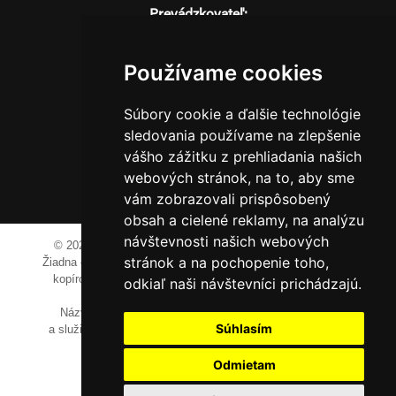
Prevádzkovateľ:
JM Media, s.r.o.
Hliník nad Váhom 334
Používame cookies
014 01 Bytča
IČO: 52600998
Súbory cookie a ďalšie technológie
DIČ: 2121076738
sledovania používame na zlepšenie
vášho zážitku z prehliadania našich
webových stránok, na to, aby sme
0911 955 646
vám zobrazovali prispôsobený
obsah a cielené reklamy, na analýzu
návštevnosti našich webových
© 2023-2024 JM Media, s.r.o.
Všetky práva vyhradené.
stránok a na pochopenie toho,
Žiadna časť tohto portálu ak nie je uvedené inak, nesmie byť
kopírovaná, alebo prezentovaná bez výslovného súhlasu
odkiaľ naši návštevníci prichádzajú.
prevádzkovateľa.
Názvy spoločností, firiem a prezentovaných výrobkov
Súhlasím
a služieb môžu byť registrovanými obchodnými známkami
ich vlastníkov.
Odmietam