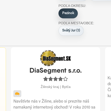
PODĽA OKRESU:
Pezinok
PODĽA MESTA/OBCE:
Svätý Jur (1)
DiaSegment s.r.o.
K
d
Žilinský kraj | Bytča
Č
k
Navštívte nás v Žiline, alebo si prezrite náš
namakaný internetový obchod! V roku 2010 sa