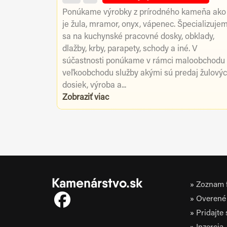
Ponúkame výrobky z prírodného kameňa ako
je žula, mramor, onyx, vápenec. Špecializuje
sa na kuchynské pracovné dosky, obklady,
dlažby, krby, parapety, schody a iné. V
súčastnosti ponúkame v rámci maloobchodu
veľkoobchodu služby akými sú predaj žulový
dosiek, výroba a...
Zobraziť viac
Kamenárstvo.sk
Zoznam f
Overené 
Pridajte