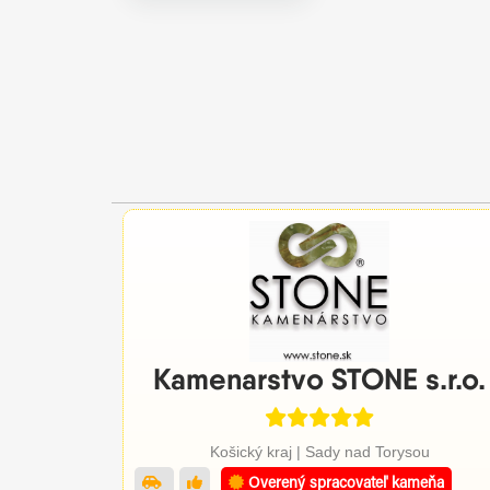
Kamenarstvo STONE s.r.o.
Košický kraj | Sady nad Torysou
Overený spracovateľ kameňa