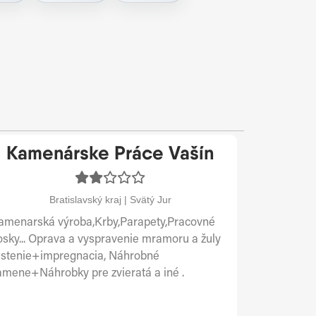
Kamenárske Práce Vašín
Bratislavský kraj | Svätý Jur
amenarská výroba,Krby,Parapety,Pracovné
osky... Oprava a vyspravenie mramoru a žuly
istenie+impregnacia, Náhrobné
amene+Náhrobky pre zvieratá a iné .