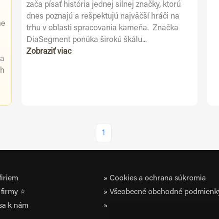
zača písať história jednej silnej značky, ktorú
dnes poznajú a rešpektujú najväčší hráči na
me
trhu v oblasti spracovania kameňa. Značka
DiaSegment ponúka širokú škálu...
Zobraziť viac
 a
ch
1
iriem
Cookies a ochrana súkromia
firmy ⭐
Všeobecné obchodné podmienk
 sa k nám
Zásady ochrany osobných údaj