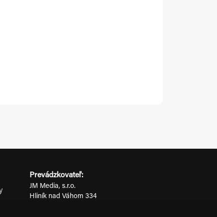
Prevádzkovateľ:
JM Media, s.r.o.
y
Hliník nad Váhom 334
ov
014 01 Bytča