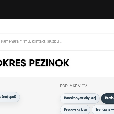
OKRES PEZINOK
PODĽA KRAJOV:
 (najlepší)
Banskobystrický kraj
Bratis
Prešovský kraj
Trenčiansky