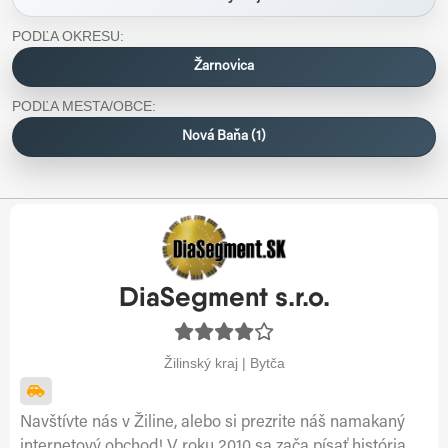
PODĽA OKRESU:
Žarnovica
PODĽA MESTA/OBCE:
Nová Baňa (1)
DiaSegment s.r.o.
Žilinský kraj | Bytča
Navštívte nás v Žiline, alebo si prezrite náš namakaný
internetový obchod! V roku 2010 sa zača písať história