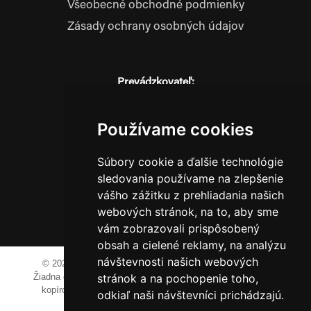
Všeobecné obchodné podmienky
Zásady ochrany osobných údajov
Prevádzkovateľ:
JM Media, s.r.o.
Hliník nad Váhom 334
Používame cookies
014 01 Bytča
IČO: 52600998
Súbory cookie a ďalšie technológie
DIČ: 2121076738
sledovania používame na zlepšenie
vášho zážitku z prehliadania našich
webových stránok, na to, aby sme
0911 955 646
vám zobrazovali prispôsobený
obsah a cielené reklamy, na analýzu
návštevnosti našich webových
© 2023-2024 JM Media, s.r.o.
Všetky práva vyhradené.
stránok a na pochopenie toho,
Žiadna časť tohto portálu ak nie je uvedené inak, nesmie byť
kopírovaná, alebo prezentovaná bez výslovného súhlasu
odkiaľ naši návštevníci prichádzajú.
prevádzkovateľa.