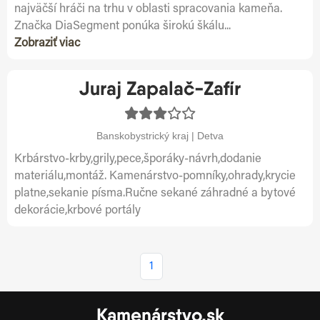
najväčší hráči na trhu v oblasti spracovania kameňa.
Značka DiaSegment ponúka širokú škálu...
Zobraziť viac
Juraj Zapalač-Zafír
Banskobystrický kraj | Detva
Krbárstvo-krby,grily,pece,šporáky-návrh,dodanie
materiálu,montáž. Kamenárstvo-pomníky,ohrady,krycie
platne,sekanie písma.Ručne sekané záhradné a bytové
dekorácie,krbové portály
1
Kamenárstvo.sk