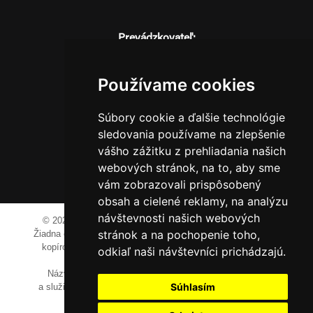
Prevádzkovateľ:
JM Media, s.r.o.
Hliník nad Váhom 334
Používame cookies
014 01 Bytča
IČO: 52600998
Súbory cookie a ďalšie technológie
DIČ: 2121076738
sledovania používame na zlepšenie
vášho zážitku z prehliadania našich
webových stránok, na to, aby sme
0911 955 646
vám zobrazovali prispôsobený
obsah a cielené reklamy, na analýzu
návštevnosti našich webových
© 2023-2024 JM Media, s.r.o.
Všetky práva vyhradené.
stránok a na pochopenie toho,
Žiadna časť tohto portálu ak nie je uvedené inak, nesmie byť
kopírovaná, alebo prezentovaná bez výslovného súhlasu
odkiaľ naši návštevníci prichádzajú.
prevádzkovateľa.
Názvy spoločností, firiem a prezentovaných výrobkov
Súhlasím
a služieb môžu byť registrovanými obchodnými známkami
ich vlastníkov.