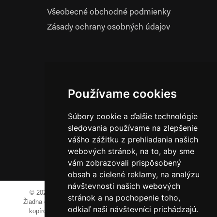
Všeobecné obchodné podmienky
Zásady ochrany osobných údajov
Prevádzkovateľ:
JM Media, s.r.o.
Hliník nad Váhom 334
Používame cookies
014 01 Bytča
Súbory cookie a ďalšie technológie
IČO: 52600998
DIČ: 2121076738
sledovania používame na zlepšenie
vášho zážitku z prehliadania našich
webových stránok, na to, aby sme
0911 955 646
vám zobrazovali prispôsobený
obsah a cielené reklamy, na analýzu
návštevnosti našich webových
© 2023-2024 JM Media, s.r.o.
Všetky práva vyhradené.
stránok a na pochopenie toho,
Žiadna časť tohto portálu ak nie je uvedené inak, nesmie byť
odkiaľ naši návštevníci prichádzajú.
kopírovaná, alebo prezentovaná bez výslovného súhlasu