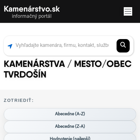
Kamenárstvo.sk
informačný portál
KAMENÁRSTVA / MESTO/OBEC
TVRDOŠÍN
ZOTRIEDIŤ:
Abecedne (A-Z)
Abecedne (Z-A)
Hodnotenie (najlepší)