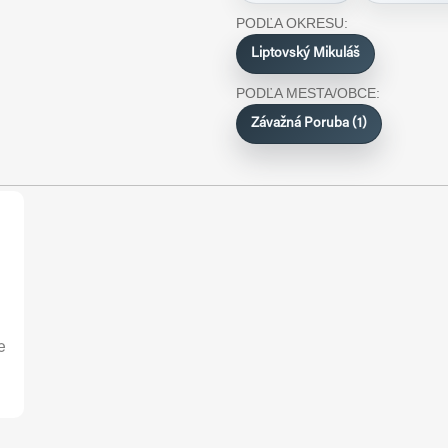
PODĽA OKRESU:
Liptovský Mikuláš
PODĽA MESTA/OBCE:
Závažná Poruba (1)
e