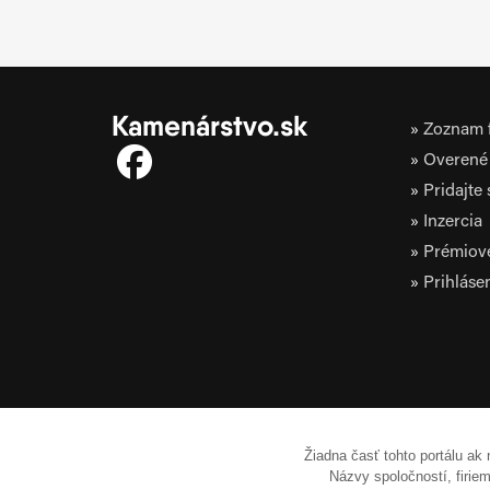
Kamenárstvo.sk
Zoznam f
Overené 
Pridajte
Inzercia
Prémiov
Prihláse
Žiadna časť tohto portálu ak
Názvy spoločností, firi