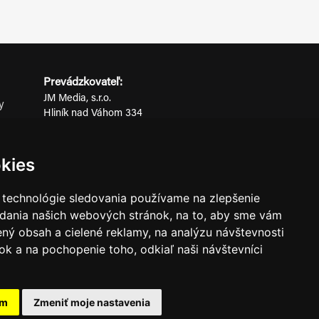
Prevádzkovateľ:
JM Media, s.r.o.
y
Hliník nad Váhom 334
ov
014 01 Bytča
IČO: 52600998
kies
DIČ: 2121076738
 technológie sledovania používame na zlepšenie
adania našich webových stránok, na to, aby sme vám
0911 955 646
ný obsah a cielené reklamy, na analýzu návštevnosti
k a na pochopenie toho, odkiaľ naši návštevníci
ného súhlasu prevádzkovateľa.
am
Zmeniť moje nastavenia
známkami ich vlastníkov.