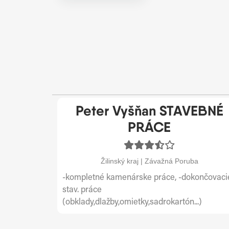
Peter Vyšňan STAVEBNÉ
PRÁCE
Žilinský kraj | Závažná Poruba
-kompletné kamenárske práce, -dokončovaci
stav. práce
(obklady,dlažby,omietky,sadrokartón...)