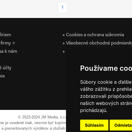
1
iriem
Cookies a ochrana súkromia
firmy ⭐
Všeobecné obchodné podmienk
 sa k nám
Zásady ochrany osobných údaj
Používame coo
é účty
nie
Súbory cookie a ďalšie
vášho zážitku z prehli
zobrazovali prispôsobe
našich webových stráno
prichádzajú.
© 2023-2024 JM Media, s.r.o.
Všetky práva vyhradené.
 nie je uvedené inak, nesmie byť kopírovaná, alebo prezentovaná bez výslov
Súhlasím
Odmiet
em a prezentovaných výrobkov a služieb môžu byť registrovanými obchodnými 