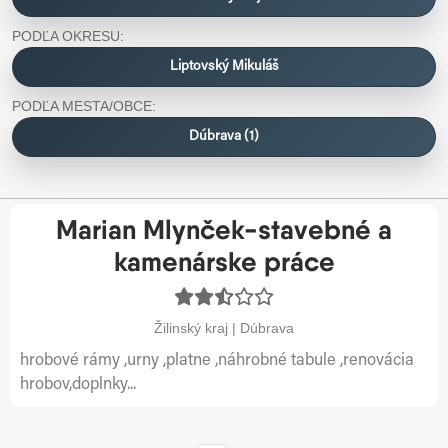
PODĽA OKRESU:
Liptovský Mikuláš
PODĽA MESTA/OBCE:
Dúbrava (1)
Marian Mlynček-stavebné a
kamenárske práce
Žilinský kraj | Dúbrava
hrobové rámy ,urny ,platne ,náhrobné tabule ,renovácia
hrobov,doplnky...