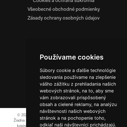
Cookies a ochrana súkromia
Všeobecné obchodné podmienky
Zásady ochrany osobných údajov
Prevádzkovateľ:
JM Media, s.r.o.
Hliník nad Váhom 334
Používame cookies
014 01 Bytča
Súbory cookie a ďalšie technológie
IČO: 52600998
DIČ: 2121076738
sledovania používame na zlepšenie
vášho zážitku z prehliadania našich
webových stránok, na to, aby sme
0911 955 646
vám zobrazovali prispôsobený
obsah a cielené reklamy, na analýzu
návštevnosti našich webových
© 2023-2024 JM Media, s.r.o.
Všetky práva vyhradené.
stránok a na pochopenie toho,
Žiadna časť tohto portálu ak nie je uvedené inak, nesmie byť
odkiaľ naši návštevníci prichádzajú.
kopírovaná, alebo prezentovaná bez výslovného súhlasu