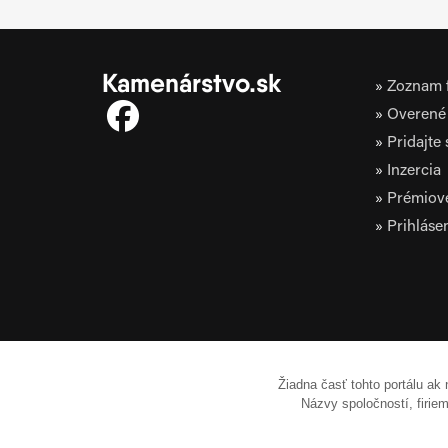
Kamenárstvo.sk
Zoznam f
Overené 
Pridajte
Inzercia
Prémiov
Prihláse
Žiadna časť tohto portálu ak
Názvy spoločností, firi