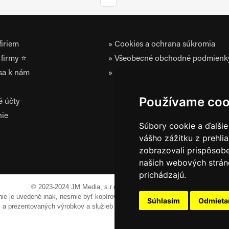
iriem
Cookies a ochrana súkromia
firmy ⭐
Všeobecné obchodné podmienk
 sa k nám
Zásady ochrany osobných údaj
Používame coo
é účty
nie
Súbory cookie a ďalšie
vášho zážitku z prehli
zobrazovali prispôsobe
našich webových stráno
prichádzajú.
© 2023-2024 JM Media, s.r.o.
Všetky práva vyhradené.
 nie je uvedené inak, nesmie byť kopírovaná, alebo prezentovaná bez výslov
Súhlasím
Odmiet
em a prezentovaných výrobkov a služieb môžu byť registrovanými obchodnými 