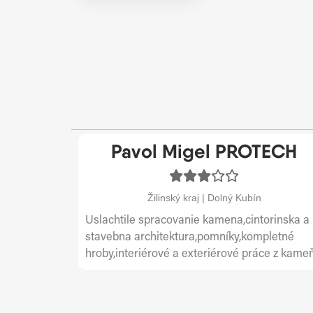
Pavol Migel PROTECH
Žilinský kraj | Dolný Kubín
Uslachtile spracovanie kamena,cintorinska a
stavebna architektura,pomníky,kompletné
hroby,interiérové a exteriérové práce z kame