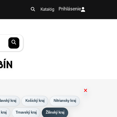
Prihlásenie
Katalóg
BÍN
lavský kraj
Košický kraj
Nitriansky kraj
 kraj
Trnavský kraj
Žilinský kraj