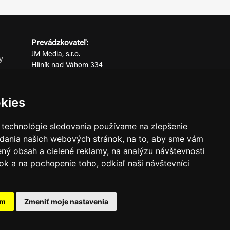
Prevádzkovateľ:
JM Media, s.r.o.
y
Hliník nad Váhom 334
ov
014 01 Bytča
IČO: 52600998
kies
DIČ: 2121076738
 technológie sledovania používame na zlepšenie
adania našich webových stránok, na to, aby sme vám
0911 955 646
ný obsah a cielené reklamy, na analýzu návštevnosti
k a na pochopenie toho, odkiaľ naši návštevníci
ného súhlasu prevádzkovateľa.
am
Zmeniť moje nastavenia
známkami ich vlastníkov.