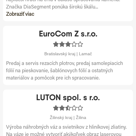
najväčší hráči na trhu v oblasti spracovania kameňa.
Značka DiaSegment ponúka širokú škálu...
Zobraziť viac
EuroCom Z s.r.o.
Bratislavský kraj | Lamač
Predaj a servis rezacích plotrov, predaj samolepiacich
fólií na pieskovanie, šablónovych fólií a ostatných
materiálov a pomôcok pre ich spracovanie.
LUTON spol. s r.o.
Žilinský kraj | Žilina
Výroba náhrobných váz a svietnikov z hliníkovej zliatiny.
Na váze je možné vytvoriť akýkoľvek obraz laserovou