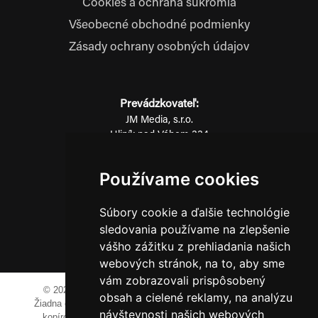
Cookies a ochrana súkromia
Všeobecné obchodné podmienky
Zásady ochrany osobných údajov
Prevádzkovateľ:
JM Media, s.r.o.
Hliník nad Váhom 334
014 01 Bytča
Používame cookies
IČO: 52600998
DIČ: 2121076738
Súbory cookie a ďalšie technológie
sledovania používame na zlepšenie
0911 955 646
vášho zážitku z prehliadania našich
webových stránok, na to, aby sme
vám zobrazovali prispôsobený
© 2023-2024 JM Media, s.r.o.
Všetky práva vyhradené.
obsah a cielené reklamy, na analýzu
Žiadna časť tohto portálu ak nie je uvedené inak, nesmie byť
návštevnosti našich webových
kopírovaná, alebo prezentovaná bez výslovného súhlasu