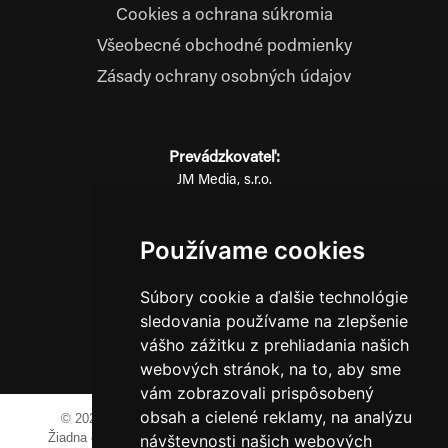
Cookies a ochrana súkromia
Všeobecné obchodné podmienky
Zásady ochrany osobných údajov
Prevádzkovateľ:
JM Media, s.r.o.
Hliník nad Váhom 334
014 01 Bytča
Používame cookies
IČO: 52600998
DIČ: 2121076738
Súbory cookie a ďalšie technológie
sledovania používame na zlepšenie
vášho zážitku z prehliadania našich
0911 955 646
webových stránok, na to, aby sme
vám zobrazovali prispôsobený
obsah a cielené reklamy, na analýzu
© 2023-2024 JM Media, s.r.o.
Všetky práva vyhradené.
Žiadna časť tohto portálu ak nie je uvedené inak, nesmie byť
návštevnosti našich webových