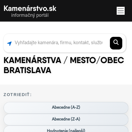
Kamenárstvo.sk
informačný portál
KAMENÁRSTVA / MESTO/OBEC
BRATISLAVA
ZOTRIEDIŤ:
Abecedne (A-Z)
Abecedne (Z-A)
Hodnotenie (najlepší)