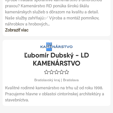
výrobe Hľadáte spoľahlivé kamenárstvo s dlhoročnou
praxou? Kamenárstvo RD ponúka širokú škálu
kamenárskych služieb s dôrazom na kvalitu a detail.
Naše služby zahŕňajú:✅ Výroba a montáž pomníkov,
náhrobkov a hrobových...
Zobraziť viac
Ľubomír Dubský - LD
KAMENÁRSTVO
Bratislavský kraj | Bratislava
Kvalitné rodinné kamenárstvo na trhu už od roku 1998.
Pracujeme hlavne v oblastoi cintorínskej architektúry a
stavebníctva.