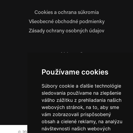
Cookies a ochrana súkromia
Všeobecné obchodné podmienky
Zásady ochrany osobných údajov
Prevádzkovateľ:
JM Media, s.r.o.
Hliník nad Váhom 334
Používame cookies
014 01 Bytča
IČO: 52600998
Súbory cookie a ďalšie technológie
DIČ: 2121076738
sledovania používame na zlepšenie
vášho zážitku z prehliadania našich
webových stránok, na to, aby sme
0911 955 646
vám zobrazovali prispôsobený
obsah a cielené reklamy, na analýzu
návštevnosti našich webových
© 2023-2024 JM Media, s.r.o.
Všetky práva vyhradené.