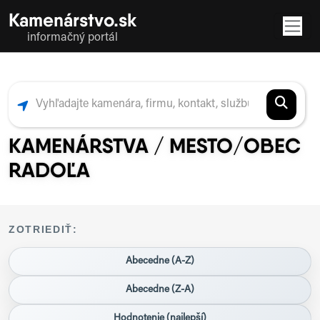
Kamenárstvo.sk
informačný portál
KAMENÁRSTVA / MESTO/OBEC
RADOĽA
ZOTRIEDIŤ:
Abecedne (A-Z)
Abecedne (Z-A)
Hodnotenie (najlepší)