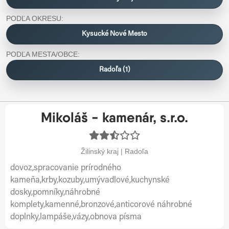
PODĽA OKRESU:
Kysucké Nové Mesto
PODĽA MESTA/OBCE:
Radoľa (1)
Mikoláš - kamenár, s.r.o.
Žilinský kraj | Radoľa
dovoz,spracovanie prírodného
kameňa,krby,kozuby,umývadlové,kuchynské
dosky,pomníky,náhrobné
komplety,kamenné,bronzové,anticorové náhrobné
doplnky,lampáše,vázy,obnova písma