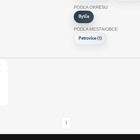
PODĽA OKRESU:
Bytča
PODĽA MESTA/OBCE:
Petrovice (1)
K
1