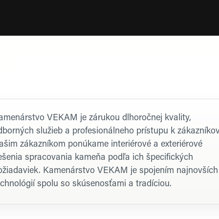
rofil firmy
amenárstvo VEKAM je zárukou dlhoročnej kvality,
dborných služieb a profesionálneho prístupu k zákazníkov
ašim zákazníkom ponúkame interiérové a exteriérové
iešenia spracovania kameňa podľa ich špecifických
ožiadaviek. Kamenárstvo VEKAM je spojením najnovších
echnológií spolu so skúsenosťami a tradíciou.