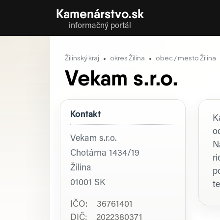
Kamenárstvo.sk
informačný portál
Žilinský kraj
okres Žilina
obec / mesto Žilina
Vekam s.r.o.
Kontakt
P
K
o
Vekam s.r.o.
N
Chotárna 1434/19
r
Žilina
p
01001
SK
t
IČO: 36761401
DIČ: 2022380371