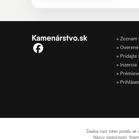
Kamenárstvo.sk
Zoznam f
Overené 
Pridajte
Inzercia
Prémiov
Prihláse
Žiadna časť tohto portálu ak
Názvy spoločností, firi