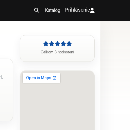
Prihlásenie
Katalóg
Celkom 3 hodnotení
i.