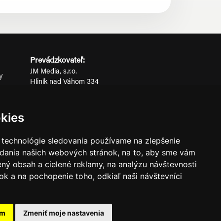
Prevádzkovateľ:
JM Media, s.r.o.
y
Hliník nad Váhom 334
ov
014 01 Bytča
IČO: 52600998
kies
DIČ: 2121076738
 technológie sledovania používame na zlepšenie
adania našich webových stránok, na to, aby sme vám
0911 955 646
ný obsah a cielené reklamy, na analýzu návštevnosti
k a na pochopenie toho, odkiaľ naši návštevníci
ného súhlasu prevádzkovateľa.
am
Zmeniť moje nastavenia
známkami ich vlastníkov.