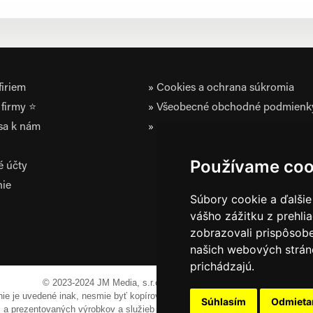
iriem
Cookies a ochrana súkromia
firmy ⭐
Všeobecné obchodné podmienk
 sa k nám
Zásady ochrany osobných údaj
Používame coo
é účty
nie
Súbory cookie a ďalšie
vášho zážitku z prehli
zobrazovali prispôsobe
našich webových stráno
prichádzajú.
© 2023-2024 JM Media, s.r.o.
Všetky práva vyhradené.
 nie je uvedené inak, nesmie byť kopírovaná, alebo prezentovaná bez výslov
Súhlasím
Odmiet
em a prezentovaných výrobkov a služieb môžu byť registrovanými obchodnými 