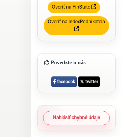
Overiť na FinState
Overiť na IndexPodnikatela
Povedzte o nás
facebook
twitter
Nahlásiť chybné údaje