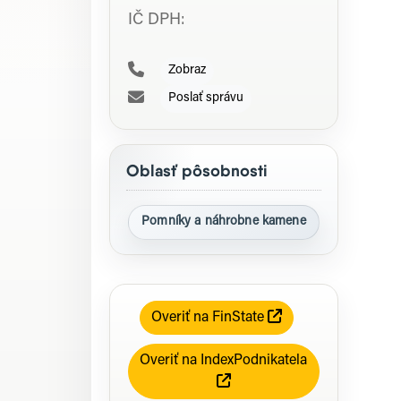
IČ DPH:
Zobraz
Poslať správu
Oblasť pôsobnosti
Pomníky a náhrobne kamene
Overiť na FinState
Overiť na IndexPodnikatela