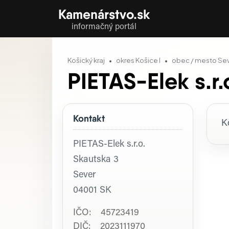
Kamenárstvo.sk
informačný portál
Košický kraj
okres Košice I
obec / mesto Se
PIETAS-Elek s.r.
Kontakt
P
K
PIETAS-Elek s.r.o.
Skautska 3
Sever
04001
SK
IČO: 45723419
DIČ: 2023111970