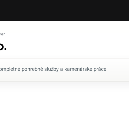
ver
o.
rofil firmy
ompletné pohrebné služby a kamenárske práce