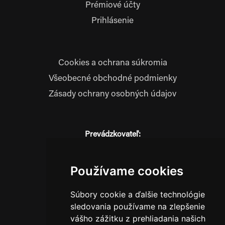
Prémiové účty
Prihlásenie
Cookies a ochrana súkromia
Všeobecné obchodné podmienky
Zásady ochrany osobných údajov
Prevádzkovateľ:
JM Media, s.r.o.
Hliník nad Váhom 334
014 01 Bytča
Používame cookies
IČO: 52600998
Súbory cookie a ďalšie technológie
DIČ: 2121076738
sledovania používame na zlepšenie
vášho zážitku z prehliadania našich