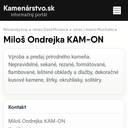
Kamenárstvo.sk
informačný portál
Nitriansky kraj
okres Zlaté Moravce
obec / mesto Machulince
Miloš Ondrejka KAM-ON
Profil firmy
Výroba a predaj prírodného kameňa.
Nepravidelné, sekané, rezané, formátované,
flambované, leštené obklady a dlažby, dekoračné
kusové kamene, štrky, okruhliaky, solitéry.
Kontakt
Miloš Ondrejka KAM-ON