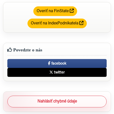
Overiť na FinState
Overiť na IndexPodnikatela
Povedzte o nás
facebook
twitter
Nahlásiť chybné údaje