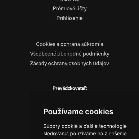
Prémiové účty
Prihlásenie
Cookies a ochrana súkromia
Všeobecné obchodné podmienky
Zásady ochrany osobných údajov
Prevádzkovateľ:
JM Media, s.r.o.
Hliník nad Váhom 334
014 01 Bytča
Používame cookies
IČO: 52600998
Súbory cookie a ďalšie technológie
DIČ: 2121076738
sledovania používame na zlepšenie