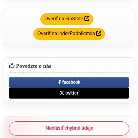
Overiť na FinState
Overiť na IndexPodnikatela
Povedzte o nás
facebook
twitter
Nahlásiť chybné údaje