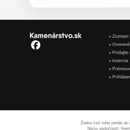
Kamenárstvo.sk
Zoznam f
Overené 
Pridajte
Inzercia
Prémiov
Prihláse
Žiadna časť tohto portálu ak
Názvy spoločností, firi