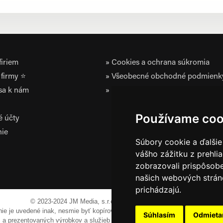
iriem
Cookies a ochrana súkromia
firmy ⭐
Všeobecné obchodné podmienk
 sa k nám
Zásady ochrany osobných údaj
Používame coo
é účty
nie
Súbory cookie a ďalšie
vášho zážitku z prehli
zobrazovali prispôsobe
našich webových stráno
prichádzajú.
© 2023-2024 JM Media, s.r.o.
Všetky práva vyhradené.
 nie je uvedené inak, nesmie byť kopírovaná, alebo prezentovaná bez výslov
Súhlasím
Odmiet
em a prezentovaných výrobkov a služieb môžu byť registrovanými obchodnými 