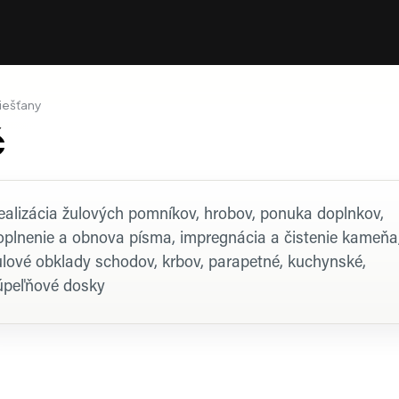
iešťany
č
rofil firmy
ealizácia žulových pomníkov, hrobov, ponuka doplnkov,
oplnenie a obnova písma, impregnácia a čistenie kameňa
ulové obklady schodov, krbov, parapetné, kuchynské,
úpeľňové dosky