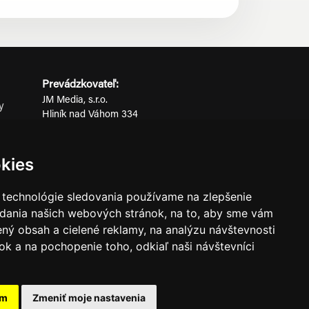
Prevádzkovateľ:
JM Media, s.r.o.
y
Hliník nad Váhom 334
ov
014 01 Bytča
IČO: 52600998
kies
DIČ: 2121076738
 technológie sledovania používame na zlepšenie
adania našich webových stránok, na to, aby sme vám
0911 955 646
ný obsah a cielené reklamy, na analýzu návštevnosti
k a na pochopenie toho, odkiaľ naši návštevníci
ného súhlasu prevádzkovateľa.
am
Zmeniť moje nastavenia
známkami ich vlastníkov.