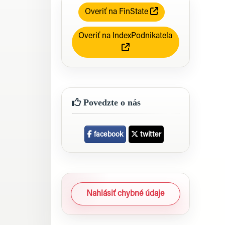
Overiť na FinState
Overiť na IndexPodnikatela
Povedzte o nás
facebook
twitter
Nahlásiť chybné údaje