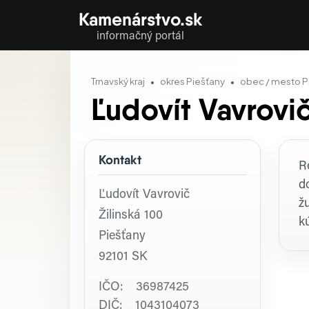
Kamenárstvo.sk
informačný portál
Trnavský kraj
okres Piešťany
obec / mesto P
Ľudovít Vavrovi
Kontakt
P
R
d
Ľudovít Vavrovič
ž
Žilinská 100
k
Piešťany
92101
SK
IČO: 36987425
DIČ: 1043104073