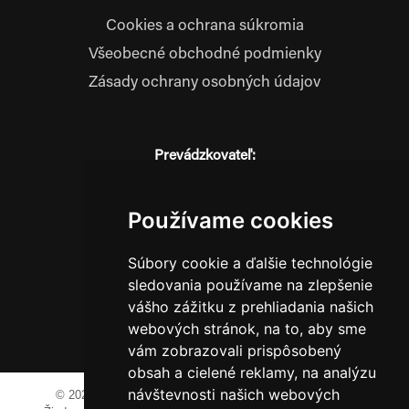
Cookies a ochrana súkromia
Všeobecné obchodné podmienky
Zásady ochrany osobných údajov
Prevádzkovateľ:
JM Media, s.r.o.
Hliník nad Váhom 334
Používame cookies
014 01 Bytča
IČO: 52600998
Súbory cookie a ďalšie technológie
DIČ: 2121076738
sledovania používame na zlepšenie
vášho zážitku z prehliadania našich
webových stránok, na to, aby sme
0911 955 646
vám zobrazovali prispôsobený
obsah a cielené reklamy, na analýzu
návštevnosti našich webových
© 2023-2024 JM Media, s.r.o.
Všetky práva vyhradené.