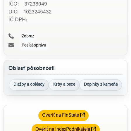
IČO: 37238949
DIČ: 1023245432
IČ DPH:
Zobraz
Poslať správu
Oblasť pôsobnosti
Dlažby a obklady
Krby a pece
Doplnky z kameňa
Overiť na FinState
Overiť na IndexPodnikatela