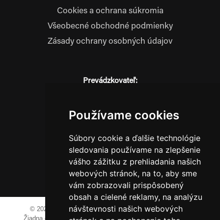
Cookies a ochrana súkromia
Všeobecné obchodné podmienky
Zásady ochrany osobných údajov
Prevádzkovateľ:
JM Media, s.r.o.
Hliník nad Váhom 334
Používame cookies
014 01 Bytča
IČO: 52600998
Súbory cookie a ďalšie technológie
DIČ: 2121076738
sledovania používame na zlepšenie
vášho zážitku z prehliadania našich
webových stránok, na to, aby sme
0911 955 646
vám zobrazovali prispôsobený
obsah a cielené reklamy, na analýzu
návštevnosti našich webových
© 2023-2024 JM Media, s.r.o.
Všetky práva vyhradené.
Žiadna časť tohto portálu ak nie je uvedené inak, nesmie byť