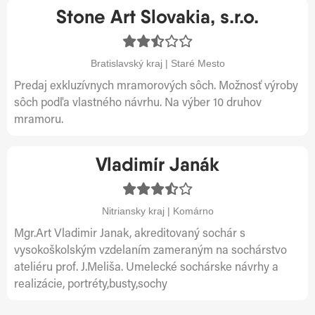
Stone Art Slovakia, s.r.o.
Bratislavský kraj | Staré Mesto
Predaj exkluzívnych mramorových sôch. Možnosť výroby
sôch podľa vlastného návrhu. Na výber 10 druhov
mramoru.
Vladimír Janák
Nitriansky kraj | Komárno
Mgr.Art Vladimir Janak, akreditovaný sochár s
vysokoškolským vzdelaním zameraným na sochárstvo
ateliéru prof. J.Meliša. Umelecké sochárske návrhy a
realizácie, portréty,busty,sochy