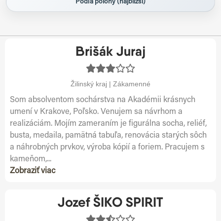
Podľa polohy (najbližší)
Brišák Juraj
Žilinský kraj | Zákamenné
Som absolventom sochárstva na Akadémii krásnych
umení v Krakove, Poľsko. Venujem sa návrhom a
realizáciám. Mojím zameraním je figurálna socha, reliéf,
busta, medaila, pamätná tabuľa, renovácia starých sôch
a náhrobných prvkov, výroba kópií a foriem. Pracujem s
kameňom,...
Zobraziť viac
Jozef ŠIKO SPIRIT