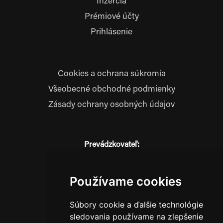
Inzercia
Prémiové účty
Prihlásenie
Cookies a ochrana súkromia
Všeobecné obchodné podmienky
Zásady ochrany osobných údajov
Prevádzkovateľ:
JM Media, s.r.o.
Hliník nad Váhom 334
014 01 Bytča
Používame cookies
IČO: 52600998
Súbory cookie a ďalšie technológie
DIČ: 2121076738
sledovania používame na zlepšenie