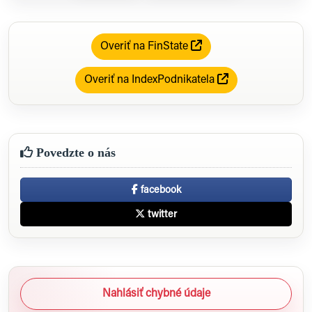
Overiť na FinState
Overiť na IndexPodnikatela
Povedzte o nás
facebook
twitter
Nahlásiť chybné údaje