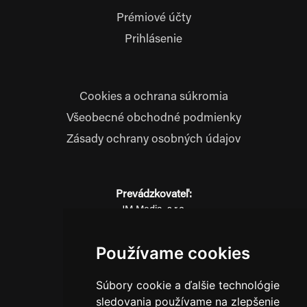
Prémiové účty
Prihlásenie
Cookies a ochrana súkromia
Všeobecné obchodné podmienky
Zásady ochrany osobných údajov
Prevádzkovateľ:
JM Media, s.r.o.
Hliník nad Váhom 334
014 01 Bytča
Používame cookies
IČO: 52600998
DIČ: 2121076738
Súbory cookie a ďalšie technológie
sledovania používame na zlepšenie