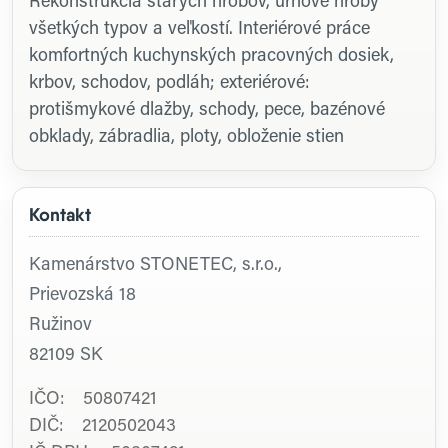
Rekonštrukcia starých hrobov, urnové hroby
všetkých typov a veľkostí. Interiérové práce
komfortných kuchynských pracovných dosiek,
krbov, schodov, podláh; exteriérové:
protišmykové dlažby, schody, pece, bazénové
obklady, zábradlia, ploty, obloženie stien
Kontakt
Kamenárstvo STONETEC, s.r.o.,
Prievozská 18
Ružinov
82109
SK
IČO: 50807421
DIČ: 2120502043