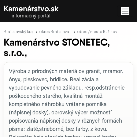
Kamenárstvo.sk
informačný portál
Bratislavský kraj
okres Bratislava II
obec / mesto Ružinov
Kamenárstvo STONETEC,
s.r.o.,
Profil firmy
Výroba z prírodných materiálov granit, mramor,
ónyx, pieskovec, bridlice. Realizácia a
vybudovanie pevného základu, resp.odstránenie
poškodeného starého, kvalitná montáž
kompletného náhrobku vrátane pomníka
(nápisnej dosky), obrovský výber možností
popisovania nápisnej dosky v rôznych formách
písma: zlaté,strieborné, bez farby, z kovu.