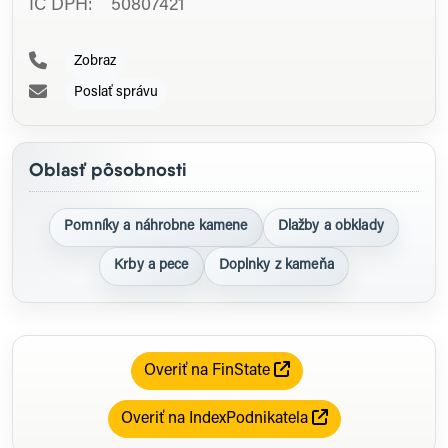
IČ DPH: 50807421
Zobraz
Poslať správu
Oblasť pôsobnosti
Pomníky a náhrobne kamene
Dlažby a obklady
Krby a pece
Doplnky z kameňa
Overiť na FinState
Overiť na IndexPodnikatela