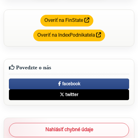
Overiť na FinState
Overiť na IndexPodnikatela
Povedzte o nás
facebook
twitter
Nahlásiť chybné údaje