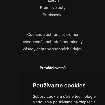
Inzercia
Prémiové účty
Prihlásenie
Cookies a ochrana súkromia
Všeobecné obchodné podmienky
Zásady ochrany osobných údajov
Prevádzkovateľ:
JM Media, s.r.o.
Hliník nad Váhom 334
014 01 Bytča
Používame cookies
IČO: 52600998
Súbory cookie a ďalšie technológie
DIČ: 2121076738
sledovania používame na zlepšenie