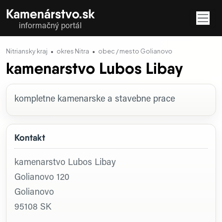
Kamenárstvo.sk
informačný portál
Nitriansky kraj
okres Nitra
obec / mesto Golianovo
kamenarstvo Lubos Libay
Profil firmy
kompletne kamenarske a stavebne prace
Kontakt
kamenarstvo Lubos Libay
Golianovo 120
Golianovo
95108
SK