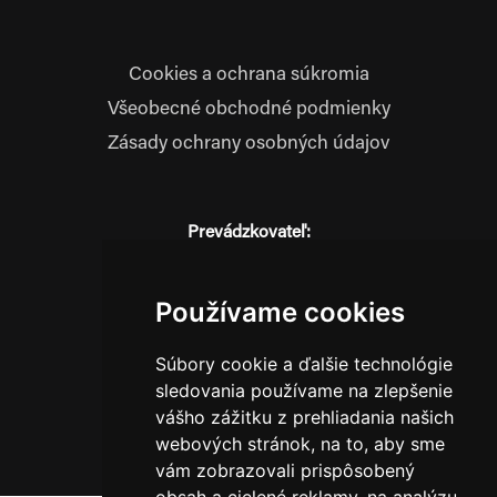
Cookies a ochrana súkromia
Všeobecné obchodné podmienky
Zásady ochrany osobných údajov
Prevádzkovateľ:
JM Media, s.r.o.
Hliník nad Váhom 334
Používame cookies
014 01 Bytča
IČO: 52600998
Súbory cookie a ďalšie technológie
DIČ: 2121076738
sledovania používame na zlepšenie
vášho zážitku z prehliadania našich
webových stránok, na to, aby sme
0911 955 646
vám zobrazovali prispôsobený