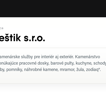
ca
štik s.r.o.
rofil firmy
amenárske služby pre interiér aj exteriér. Kamenárstvo
onúkajúce pracovné dosky, barové pulty, kuchyne, schody
rby, pomníky, náhrobné kamene, mramor, žula, zodiaq®.