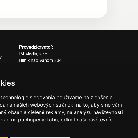
Prevádzkovateľ:
JM Media, s.r.o.
y
Hliník nad Váhom 334
ov
014 01 Bytča
IČO: 52600998
kies
DIČ: 2121076738
 technológie sledovania používame na zlepšenie
adania našich webových stránok, na to, aby sme vám
0911 955 646
ný obsah a cielené reklamy, na analýzu návštevnosti
k a na pochopenie toho, odkiaľ naši návštevníci