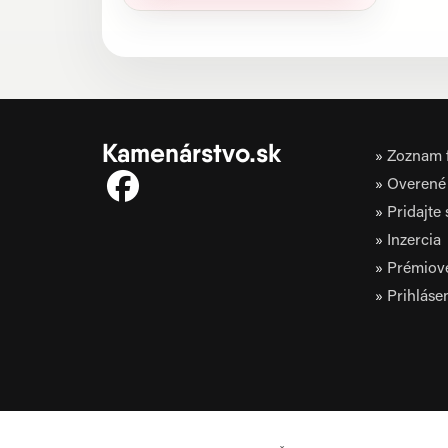
Kamenárstvo.sk
Zoznam f
Overené 
Pridajte
Inzercia
Prémiov
Prihláse