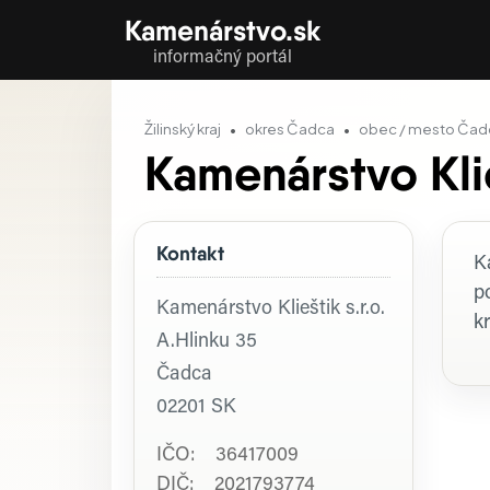
Kamenárstvo.sk
informačný portál
Žilinský kraj
okres Čadca
obec / mesto Čad
Kamenárstvo Klie
Kontakt
P
K
p
Kamenárstvo Klieštik s.r.o.
k
A.Hlinku 35
Čadca
02201
SK
IČO: 36417009
DIČ: 2021793774