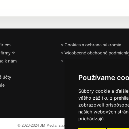
iriem
Cookies a ochrana súkromia
firmy ⭐
Všeobecné obchodné podmienk
 sa k nám
Zásady ochrany osobných údaj
Používame coo
é účty
nie
Súbory cookie a ďalšie
vášho zážitku z prehli
zobrazovali prispôsobe
našich webových stráno
prichádzajú.
© 2023-2024 JM Media, s.r.o.
Všetky práva vyhradené.