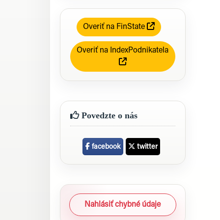
Overiť na FinState
Overiť na IndexPodnikatela
Povedzte o nás
facebook
twitter
Nahlásiť chybné údaje