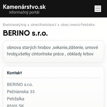
Kamenárstvo.sk
informačný portál
Bratislavský kraj
okres Bratislava V
obec / mesto Petržalka
BERINO s.r.o.
Profil firmy
obnova starých hrobov ,sekanie,zlátenie, urnové
hroby,všetky cintorínske práce , obklady krbov
Kontakt
BERINO s.r.o.
Pečnianska 33
Petržalka
85101
SK