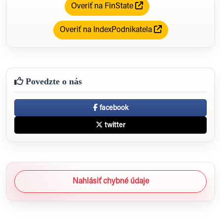
Overiť na FinState
Overiť na IndexPodnikatela
Povedzte o nás
facebook
twitter
Nahlásiť chybné údaje