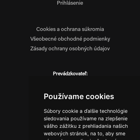
Prihlásenie
Cookies a ochrana súkromia
Všeobecné obchodné podmienky
Zásady ochrany osobných údajov
Prevádzkovateľ:
JM Media, s.r.o.
Hliník nad Váhom 334
Používame cookies
014 01 Bytča
IČO: 52600998
Súbory cookie a ďalšie technológie
DIČ: 2121076738
sledovania používame na zlepšenie
vášho zážitku z prehliadania našich
webových stránok, na to, aby sme
0911 955 646