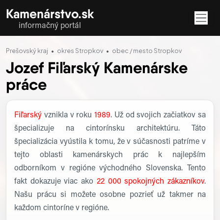
Kamenárstvo.sk
informačný portál
Prešovský kraj
okres Stropkov
obec / mesto Stropkov
Jozef Fiľarský Kamenárske
práce
Profil firmy
Fiľarský
vznikla v roku
1989
. Už od svojich začiatkov sa
špecializuje na cintorínsku architektúru. Táto
špecializácia vyústila k tomu, že v súčasnosti patríme v
tejto oblasti kamenárskych prác k najlepším
odborníkom v regióne východného Slovenska. Tento
fakt dokazuje viac ako
22 000
spokojných zákazníkov
.
Našu prácu si možete osobne pozrieť už takmer na
každom cintoríne v regióne.