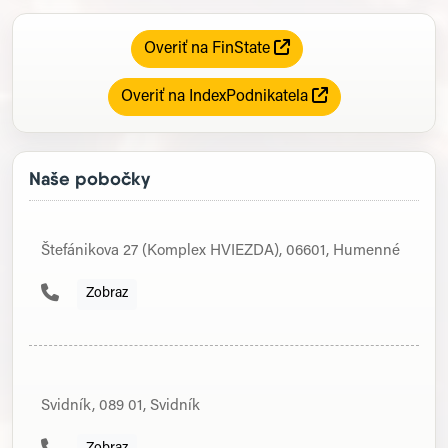
Overiť na FinState
Overiť na IndexPodnikatela
Naše pobočky
Štefánikova 27 (Komplex HVIEZDA), 06601, Humenné
Zobraz
Svidník, 089 01, Svidník