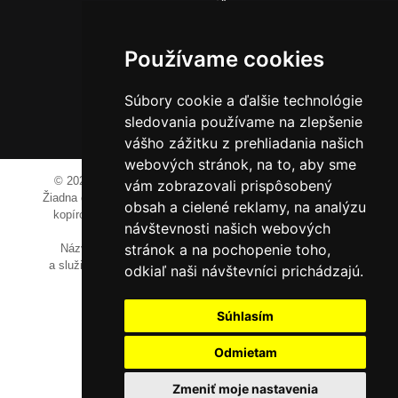
014 01 Bytča
IČO: 52600998
Používame cookies
DIČ: 2121076738
Súbory cookie a ďalšie technológie
sledovania používame na zlepšenie
0911 955 646
vášho zážitku z prehliadania našich
webových stránok, na to, aby sme
© 2023-2024 JM Media, s.r.o.
Všetky práva vyhradené.
vám zobrazovali prispôsobený
Žiadna časť tohto portálu ak nie je uvedené inak, nesmie byť
obsah a cielené reklamy, na analýzu
kopírovaná, alebo prezentovaná bez výslovného súhlasu
návštevnosti našich webových
prevádzkovateľa.
stránok a na pochopenie toho,
Názvy spoločností, firiem a prezentovaných výrobkov
a služieb môžu byť registrovanými obchodnými známkami
odkiaľ naši návštevníci prichádzajú.
ich vlastníkov.
Súhlasím
Odmietam
Zmeniť moje nastavenia