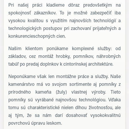
Pri našej práci kladieme dôraz predovšetkým na
spokojnosť zákazníkov. To je možné zabezpečiť iba
vysokou kvalitou s využitím najnovších technológií a
technologických postupov pri zachovaní prijateľných a
konkurencieschopných cien.
Našim klientom ponúkame komplexné služby: od
základov, cez montáž hrobky, pomníkov, náhrobných
tabúľ po predaj doplnkov k cintorínskej architektúre.
Neponúkame však len montážne práce a služby. Naše
kamenárstvo má vo svojom sortimente aj pomníky z
prírodného kameňa (žuly) vlastnej výroby. Tieto
pomníky sú vyrábané najnovšou technológiou. Vďaka
tomu sú charakteristické nielen dlhou životnosťou, ale
aj tým, že sa nám darí dosahovať vysokokvalitnú
povrchovú úpravu leskom.