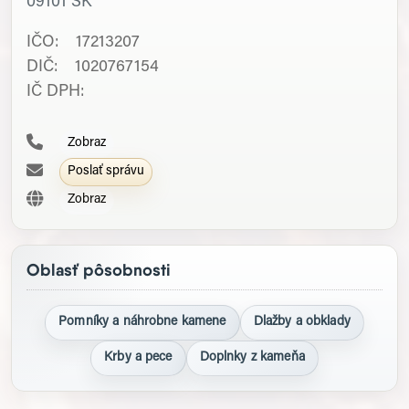
09101
SK
IČO: 17213207
DIČ: 1020767154
IČ DPH:
Zobraz
Poslať správu
Zobraz
Oblasť pôsobnosti
Pomníky a náhrobne kamene
Dlažby a obklady
Krby a pece
Doplnky z kameňa