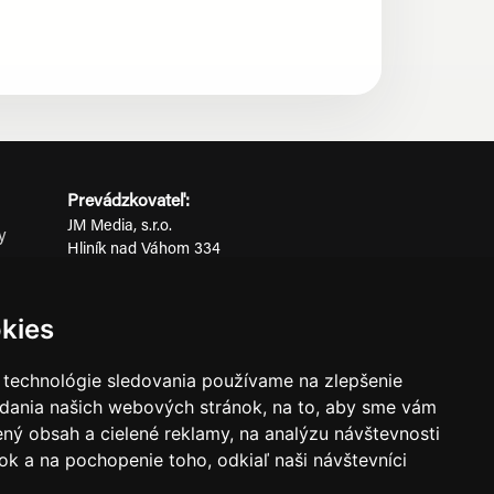
Prevádzkovateľ:
JM Media, s.r.o.
y
Hliník nad Váhom 334
ov
014 01 Bytča
IČO: 52600998
kies
DIČ: 2121076738
 technológie sledovania používame na zlepšenie
adania našich webových stránok, na to, aby sme vám
0911 955 646
ný obsah a cielené reklamy, na analýzu návštevnosti
k a na pochopenie toho, odkiaľ naši návštevníci