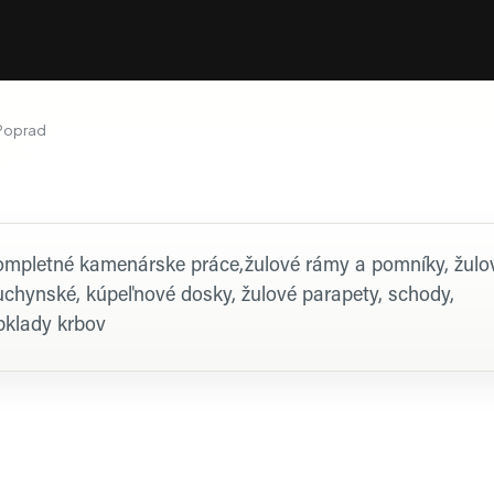
Poprad
rofil firmy
ompletné kamenárske práce,žulové rámy a pomníky, žulo
uchynské, kúpeľnové dosky, žulové parapety, schody,
bklady krbov