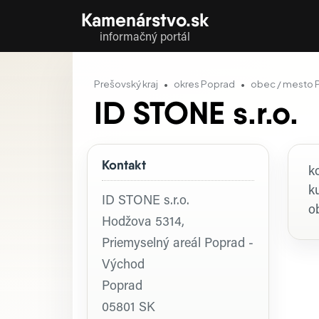
Kamenárstvo.sk
informačný portál
Prešovský kraj
okres Poprad
obec / mesto 
ID STONE s.r.o.
Kontakt
P
k
k
ID STONE s.r.o.
o
Hodžova 5314,
Priemyselný areál Poprad -
Východ
Poprad
05801
SK