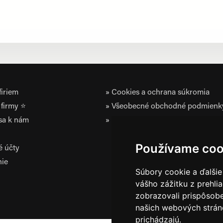
iriem
Cookies a ochrana súkromia
firmy ⭐
Všeobecné obchodné podmienk
 sa k nám
Zásady ochrany osobných údaj
Používame coo
é účty
nie
Súbory cookie a ďalšie
vášho zážitku z prehli
zobrazovali prispôsobe
našich webových stráno
prichádzajú.