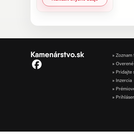
Kamenárstvo.sk
Zoznam f
Overené 
Pridajte
Inzercia
Prémiov
Prihláse