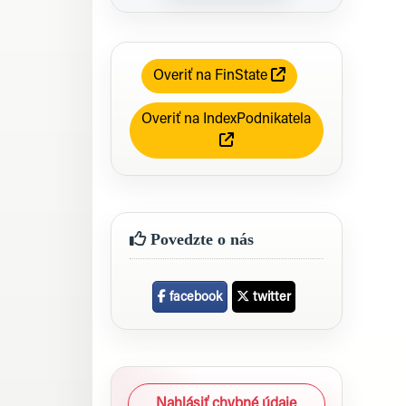
Overiť na FinState
Overiť na IndexPodnikatela
Povedzte o nás
facebook
twitter
Nahlásiť chybné údaje