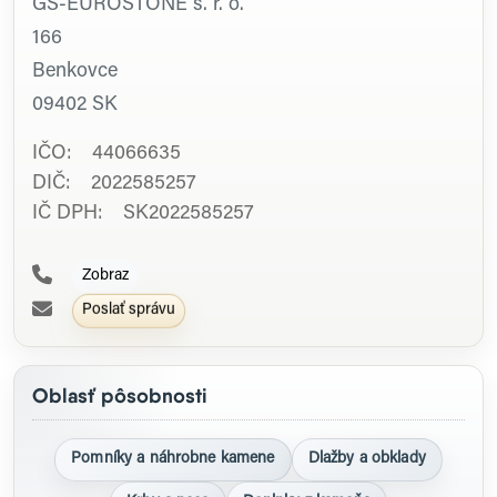
GS-EUROSTONE s. r. o.
166
Benkovce
09402
SK
IČO: 44066635
DIČ: 2022585257
IČ DPH: SK2022585257
Zobraz
Poslať správu
Oblasť pôsobnosti
Pomníky a náhrobne kamene
Dlažby a obklady