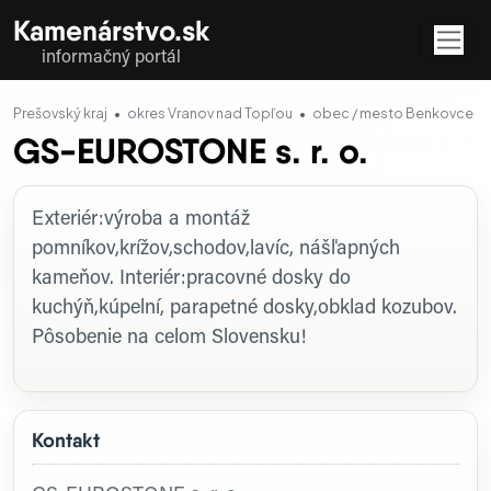
Kamenárstvo.sk
informačný portál
Prešovský kraj
okres Vranov nad Topľou
obec / mesto Benkovce
GS-EUROSTONE s. r. o.
Profil firmy
Exteriér:výroba a montáž
pomníkov,krížov,schodov,lavíc, nášľapných
kameňov. Interiér:pracovné dosky do
kuchýň,kúpelní, parapetné dosky,obklad kozubov.
Pôsobenie na celom Slovensku!
Kontakt