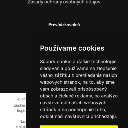
Zásady ochrany osobných údajov
Prevádzkovateľ:
JM Media, s.r.o.
Hliník nad Váhom 334
014 01 Bytča
Používame cookies
IČO: 52600998
DIČ: 2121076738
Súbory cookie a ďalšie technológie
sledovania používame na zlepšenie
vášho zážitku z prehliadania našich
webových stránok, na to, aby sme
0911 955 646
vám zobrazovali prispôsobený
obsah a cielené reklamy, na analýzu
© 2023-2024 JM Media, s.r.o.
Všetky práva vyhradené.
návštevnosti našich webových
Žiadna časť tohto portálu ak nie je uvedené inak, nesmie byť
stránok a na pochopenie toho,
kopírovaná, alebo prezentovaná bez výslovného súhlasu
odkiaľ naši návštevníci prichádzajú.
prevádzkovateľa.
Názvy spoločností, firiem a prezentovaných výrobkov
a služieb môžu byť registrovanými obchodnými známkami