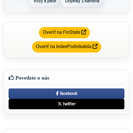
Krby a pece
Doplnky z kameňa
Overiť na FinState
Overiť na IndexPodnikatela
Povedzte o nás
facebook
twitter