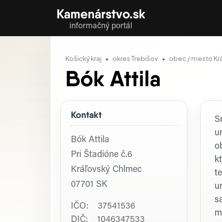
Kamenárstvo.sk
informačný portál
Košický kraj
okres Trebišov
obec / mesto Kr
Bók Attila
Kontakt
P
S
u
Bók Attila
o
Pri Štadióne č.6
k
Kráľovský Chlmec
t
07701
SK
u
s
IČO: 37541536
m
DIČ: 1046347533