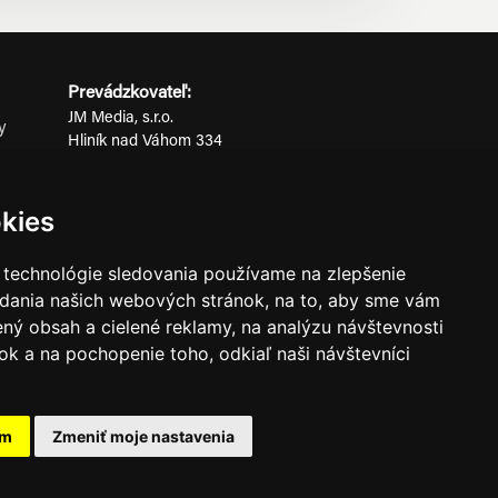
Prevádzkovateľ:
JM Media, s.r.o.
y
Hliník nad Váhom 334
ov
014 01 Bytča
IČO: 52600998
kies
DIČ: 2121076738
 technológie sledovania používame na zlepšenie
adania našich webových stránok, na to, aby sme vám
0911 955 646
ný obsah a cielené reklamy, na analýzu návštevnosti
k a na pochopenie toho, odkiaľ naši návštevníci
ného súhlasu prevádzkovateľa.
am
Zmeniť moje nastavenia
známkami ich vlastníkov.