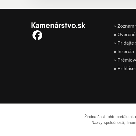
Kamenárstvo.sk
Zoznam f
Overené 
Pridajte
Inzercia
Prémiov
Prihláse
Žiadna časť tohto portálu ak
Názvy spoločností, firi