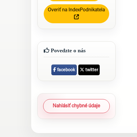
Overiť na IndexPodnikatela
Povedzte o nás
facebook
twitter
Nahlásiť chybné údaje