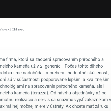
áľovský Chlmec
rofil firmy
me firma, ktorá sa zaoberá spracovaním prírodného a
melého kameňa už v 2. generácii. Počas tohto dlhého
bdobia sme nadobúdali a preberali hodnotné skúsenosti,
toré sú v súčastnosti podporované lepšími a kvalitnejšími
echnológiami na spracovanie prírodného kameňa, ale i
melého kameňa (terazza). Od návrhu objednávky až po
amotnú realizáciu a servis sa snažíme vyjsť zákazníkom 
aximálnej možnej miere v ústrety. Ak chcete mať záruku