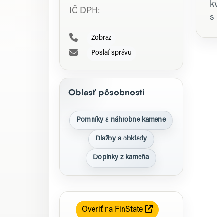
k
IČ DPH:
s
Zobraz
Poslať správu
Oblasť pôsobnosti
Pomníky a náhrobne kamene
Dlažby a obklady
Doplnky z kameňa
Overiť na FinState