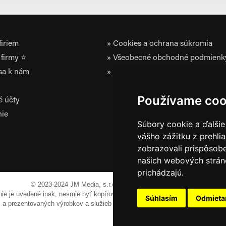
iriem
Cookies a ochrana súkromia
firmy ⭐
Všeobecné obchodné podmienk
 sa k nám
Zásady ochrany osobných údaj
Používame coo
é účty
nie
Súbory cookie a ďalšie
vášho zážitku z prehli
zobrazovali prispôsobe
našich webových stráno
prichádzajú.
© 2023-2024 JM Media, s.r.o.
Všetky práva vyhradené.
 nie je uvedené inak, nesmie byť kopírovaná, alebo prezentovaná bez výslov
Súhlasím
Odmiet
em a prezentovaných výrobkov a služieb môžu byť registrovanými obchodnými 