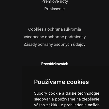
Prémiové účty
Prihlásenie
Cookies a ochrana súkromia
Všeobecné obchodné podmienky
Zásady ochrany osobných údajov
Prevádzkovateľ:
JM Media, s.r.o.
Hliník nad Váhom 334
014 01 Bytča
Používame cookies
IČO: 52600998
Súbory cookie a ďalšie technológie
DIČ: 2121076738
sledovania používame na zlepšenie
vášho zážitku z prehliadania našich