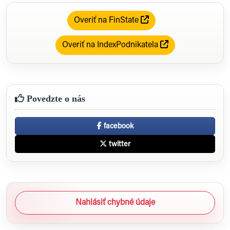
Overiť na FinState
Overiť na IndexPodnikatela
Povedzte o nás
facebook
twitter
Nahlásiť chybné údaje