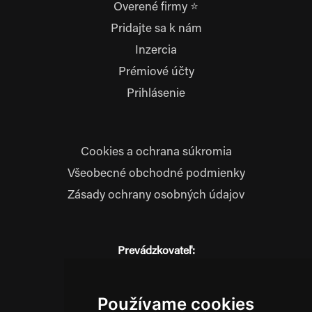
Overené firmy ⭐
Pridajte sa k nám
Inzercia
Prémiové účty
Prihlásenie
Cookies a ochrana súkromia
Všeobecné obchodné podmienky
Zásady ochrany osobných údajov
Prevádzkovateľ:
JM Media, s.r.o.
Hliník nad Váhom 334
014 01 Bytča
Používame cookies