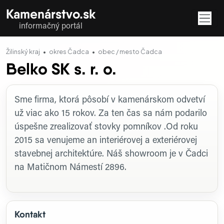
Kamenárstvo.sk
informačný portál
Žilinský kraj
okres Čadca
obec / mesto Čadca
Belko SK s. r. o.
Profil firmy
Sme firma, ktorá pôsobí v kamenárskom odvetví
už viac ako 15 rokov. Za ten čas sa nám podarilo
úspešne zrealizovať stovky pomníkov .Od roku
2015 sa venujeme an interiérovej a exteriérovej
stavebnej architektúre. Náš showroom je v Čadci
na Matičnom Námestí 2896.
Kontakt