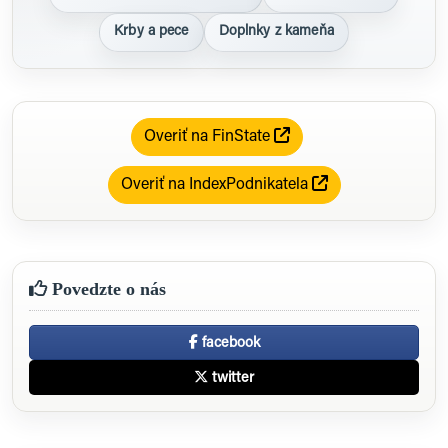
Krby a pece
Doplnky z kameňa
Overiť na FinState
Overiť na IndexPodnikatela
Povedzte o nás
facebook
twitter