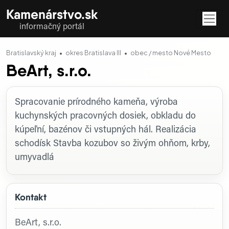
Kamenárstvo.sk
informačný portál
Bratislavský kraj
okres Bratislava III
obec / mesto Nové Mesto
BeArt, s.r.o.
Profil firmy
Spracovanie prírodného kameňa, výroba
kuchynských pracovných dosiek, obkladu do
kúpeľní, bazénov či vstupných hál. Realizácia
schodísk Stavba kozubov so živým ohňom, krby,
umyvadlá
Kontakt
BeArt, s.r.o.