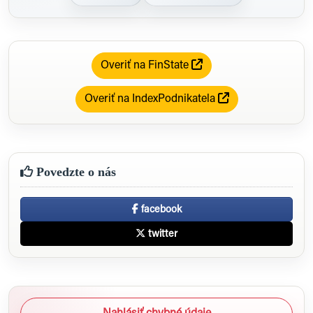
Overiť na FinState
Overiť na IndexPodnikatela
Povedzte o nás
facebook
twitter