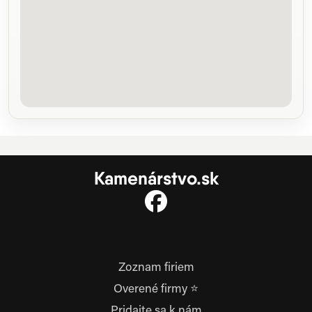
Kamenárstvo.sk
Zoznam firiem
Overené firmy ⭐
Pridajte sa k nám