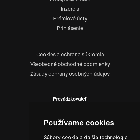
Inzercia
Prémiové účty
Prihlásenie
Cookies a ochrana súkromia
Všeobecné obchodné podmienky
Zásady ochrany osobných údajov
Prevádzkovateľ:
JM Media, s.r.o.
Hliník nad Váhom 334
014 01 Bytča
Používame cookies
IČO: 52600998
Súbory cookie a ďalšie technológie
DIČ: 2121076738